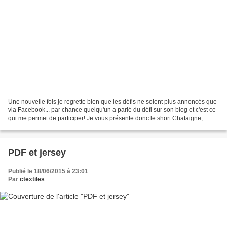
Une nouvelle fois je regrette bien que les défis ne soient plus annoncés que
via Facebook... par chance quelqu'un a parlé du défi sur son blog et c'est ce
qui me permet de participer! Je vous présente donc le short Chataigne,
modèle Deer and Doe, en jean...
PDF et jersey
Publié le 18/06/2015 à 23:01
Par
ctextiles