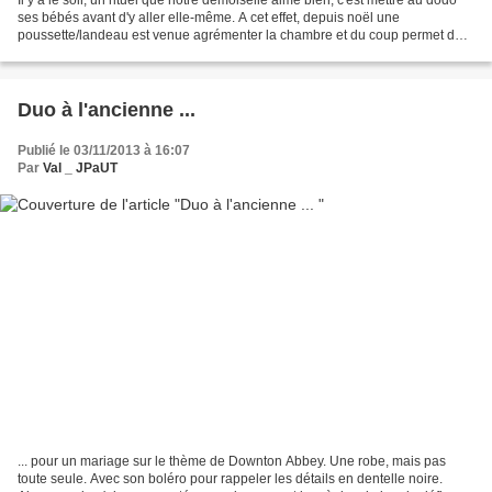
ses bébés avant d'y aller elle-même. A cet effet, depuis noël une
poussette/landeau est venue agrémenter la chambre et du coup permet de
délester le lit qui commençait à être...
Duo à l'ancienne ...
Publié le 03/11/2013 à 16:07
Par
Val _ JPaUT
... pour un mariage sur le thème de Downton Abbey. Une robe, mais pas
toute seule. Avec son boléro pour rappeler les détails en dentelle noire.