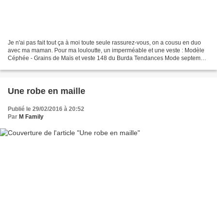
Je n'ai pas fait tout ça à moi toute seule rassurez-vous, on a cousu en duo
avec ma maman. Pour ma louloutte, un imperméable et une veste : Modèle
Céphée - Grains de Maïs et veste 148 du Burda Tendances Mode septembre
2012. Et pour ma nièce, un manteau...
Une robe en maille
Publié le 29/02/2016 à 20:52
Par
M Family