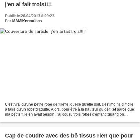
j'en ai fait trois!!!!
Publié le 28/04/2013 à 09:23
Par
MAMIKcreations
C'est vrai qu'une petite robe de fillette, quelle qu'elle soit, c'est moins difficile
à faire qu'un robe d'adulte. Alors, pour être à la hauteur du défi (et parce que
ma petite fille en avait besoin) j'ai cousu trois robes d'enfant (quand on
aime..) Pour...
Cap de coudre avec des bô tissus rien que pour