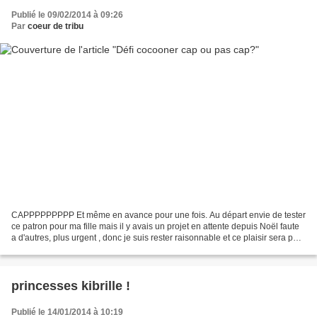
Publié le 09/02/2014 à 09:26
Par
coeur de tribu
CAPPPPPPPPP Et même en avance pour une fois. Au départ envie de tester
ce patron pour ma fille mais il y avais un projet en attente depuis Noël faute
a d'autres, plus urgent , donc je suis rester raisonnable et ce plaisir sera pour
plus tard. Je rend...
princesses kibrille !
Publié le 14/01/2014 à 10:19