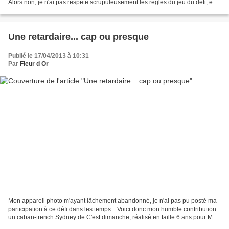
Alors non, je n'ai pas respeté scrupuleusement les règles du jeu du défi, en
particulier l'article 2 alinéa...
Une retardaire... cap ou presque
Publié le 17/04/2013 à 10:31
Par
Fleur d Or
Mon appareil photo m'ayant lâchement abandonné, je n'ai pas pu posté ma
participation à ce défi dans les temps... Voici donc mon humble contribution :
un caban-trench Sydney de C'est dimanche, réalisé en taille 6 ans pour M.
Cornichon, en gabardine noire...