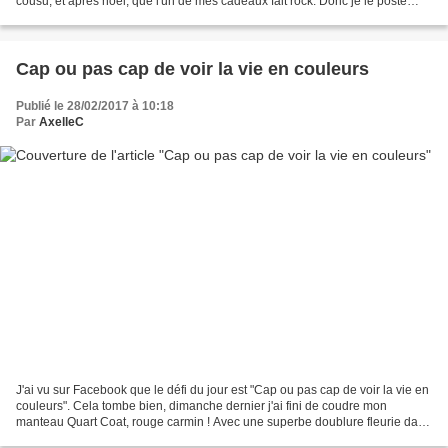
cousu, et après noël, que l'un de mes cadeaux fait rock. Donc je le poste
maintenant, vous me direz si c'est...
Cap ou pas cap de voir la vie en couleurs
Publié le 28/02/2017 à 10:18
Par
AxelleC
J'ai vu sur Facebook que le défi du jour est "Cap ou pas cap de voir la vie en
couleurs". Cela tombe bien, dimanche dernier j'ai fini de coudre mon
manteau Quart Coat, rouge carmin ! Avec une superbe doublure fleurie dans
les mêmes tons de rouge et avec...