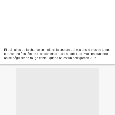
Et oui j'ai eu de la chance ce mois-ci, la couture qui m'a pris le plus de temps
correspond à la fête de la saison mais aussi au défi Duo. Mais en quoi peut
on se déguiser en rouge et bleu quand on est un petit garçon ? En
spiderman bien sûr ! Avec un...