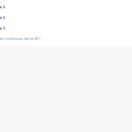
e 5
e 4
e 3
s créatrices de la VF !
e 2
e 1
e Mektoub My Love arrive enfin ! Rencontre avec Shaïn Boumedine et Sal
i : après Toni en famille
elle réalise le bouleversant Dites lui que je l'aime
ais ! Rencontre autour de Vie privée de Rebecca Zlotowski
 de Marguerite, Grave... Rencontre avec Ella Rumpf
 Les Rêveurs, un film intime sur la santé mentale