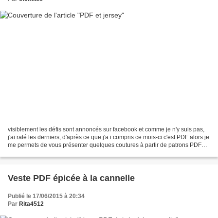
visiblement les défis sont annoncés sur facebook et comme je n'y suis pas,
j'ai raté les derniers, d'après ce que j'a i compris ce mois-ci c'est PDF alors je
me permets de vous présenter quelques coutures à partir de patrons PDF
deer and doe et christelle...
Veste PDF épicée à la cannelle
Publié le 17/06/2015 à 20:34
Par
Rita4512