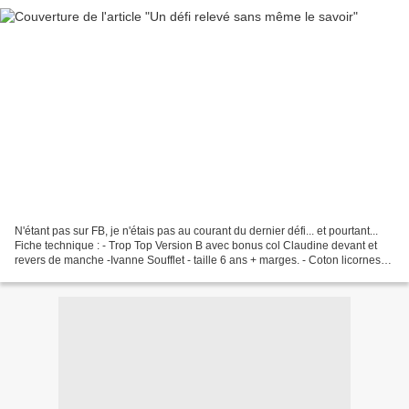
N'étant pas sur FB, je n'étais pas au courant du dernier défi... et pourtant...
Fiche technique : - Trop Top Version B avec bonus col Claudine devant et
revers de manche -Ivanne Soufflet - taille 6 ans + marges. - Coton licornes
fond bleu canard et plumetis...