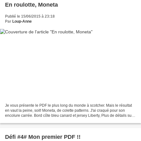
En roulotte, Moneta
Publié le 15/06/2015 à 23:18
Par
Loup-Anne
Je vous présente le PDF le plus long du monde à scotcher. Mais le résultat
en vaut la peine, soit! Moneta, de colette patterns. J'ai craqué pour son
encolure carrée. Bord côte bleu canard et jersey Liberty, Plus de détails sur
mon blog => Je t'aime mon...
Défi #4# Mon premier PDF !!