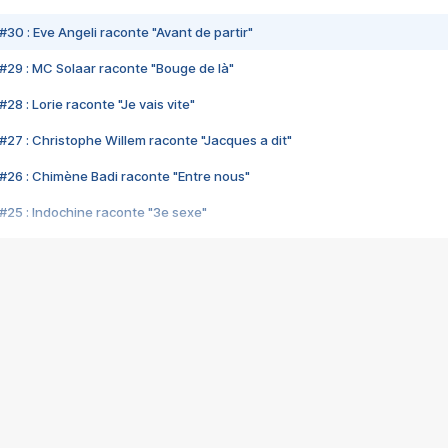
#30 : Eve Angeli raconte "Avant de partir"
#29 : MC Solaar raconte "Bouge de là"
28 : Lorie raconte "Je vais vite"
#27 : Christophe Willem raconte "Jacques a dit"
#26 : Chimène Badi raconte "Entre nous"
#25 : Indochine raconte "3e sexe"
#24 : Zaho raconte "C'est chelou"
#23 : Patrick Bruel raconte "Au café des délices"
#22 : Kyo raconte "Le chemin"
#21 : Nolwenn Leroy raconte "Cassé"
#20 : Patrick Hernandez raconte "Born to be alive"
#19 : Lorie raconte "Près de moi"