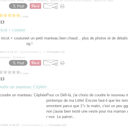
Petits D'om
,
veste
,
imper
,
manteau
,
grains de couture pour enfants
,
grains de mais
1 vote
013
icot + couture
et un petit manteau bien chaud... plus de photos et de détail
og !
afenn à 13:17 -
Commentaires [
…
]
- Permalien [
#
]
manteau
,
Balafenn
0 vote
013
udre un manteau: Céphée
Pour ce Défi-là, j'ai choisi de coudre le nouveau
printemps de ma Little! Encore faut-il que les tem
emontent parce que 1°c le matin, c'est un peu ggr
non j'aurai bien testé une veste pour ma maman 
r moi. Le patron...
en1980 à 09:05 -
Commentaires [
…
]
- Permalien [
#
]