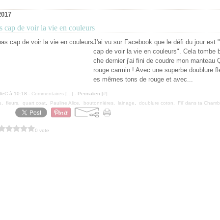
2017
 cap de voir la vie en couleurs
J'ai vu sur Facebook que le défi du jour est
cap de voir la vie en couleurs". Cela tombe 
che dernier j'ai fini de coudre mon manteau 
rouge carmin ! Avec une superbe doublure fle
es mêmes tons de rouge et avec...
lleC à 10:18 -
Commentaires [
…
]
- Permalien [
#
]
u
,
fleurs
,
quart coat
,
Pauline Alice
,
boutonnières
,
lainage
,
doublure coton
,
Fil' dans ta Chambr
0 vote