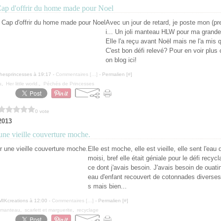
Cap d'offrir du home made pour Noel
Avec un jour de retard, je poste mon (pr
i... Un joli manteau HLW pour ma grande
Elle l'a reçu avant Noël mais ne l'a mis q
C'est bon défi relevé? Pour en voir plus 
on blog ici!
hesprincesses à 19:17 -
Commentaires [
…
]
- Permalien [
#
]
u
,
Her little world.
,
Péchés de Princesses
0 vote
2013
une vieille couverture moche.
Elle est moche, elle est vieille, elle sent l'eau 
moisi, bref elle était géniale pour le défi recyc
ce dont j'avais besoin. J'avais besoin de ouat
eau d'enfant recouvert de cotonnades diverses
s mais bien...
IKcreations à 12:00 -
Commentaires [
…
]
- Permalien [
#
]
manteau
,
scarlett et marguerite
,
recyclage