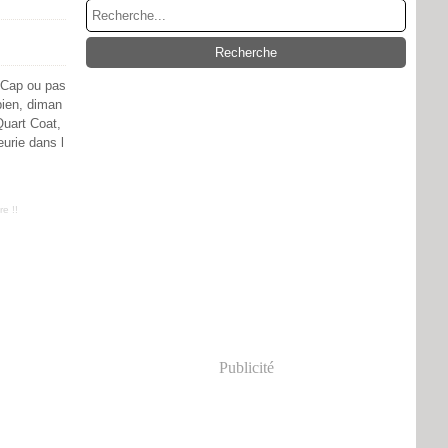
 "Cap ou pas
bien, diman
Quart Coat,
urie dans l
e !!
Publicité