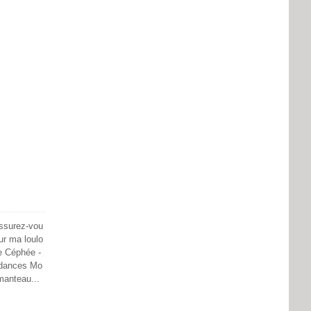
assurez-vou
r ma loulo
e Céphée -
ndances Mo
manteau...