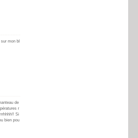
s sur mon bl
 manteau de
pératures r
rrhhhh!! Si
ou bien pou