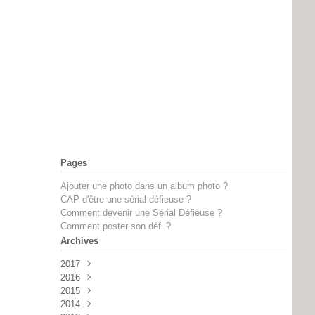
Pages
Ajouter une photo dans un album photo ?
CAP d'être une sérial défieuse ?
Comment devenir une Sérial Défieuse ?
Comment poster son défi ?
Archives
2017
2016
Février
(2)
2015
Novembre
(2)
2014
Octobre
Septembre
(1)
(8)