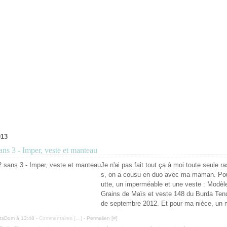
013
ans 3 - Imper, veste et manteau
Je n'ai pas fait tout ça à moi toute seule r
s, on a cousu en duo avec ma maman. Pou
utte, un imperméable et une veste : Modèl
Grains de Maïs et veste 148 du Burda Te
de septembre 2012. Et pour ma nièce, un 
itsDom à 13:48 -
Commentaires [
…
]
- Permalien [
#
]