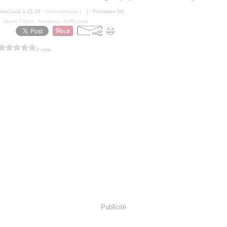
ivreCoud à 22:16 -
Commentaires [
…
]
- Permalien [
#
]
,
Jaune Coton
,
manteau
,
duffle-coat
0 vote
Publicité