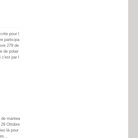
rite pour l
e participa
livre 279 de
é de polair
c'est par l
t de mantea
 29 Ottobre
iez-là pour
es...