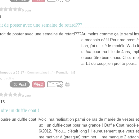
0 vote
3
oit de poster avec une semaine de retard???
Au moins comme ça je serai insc
e prochain défi! Pour ma premièr
tion, j'ai utilisé le modèle W du 
s Jca pour ma fille de 4ans, tripl
e pour être bien chaud Chez moi 
à: Et du coup j'en profite pour...
linepops à 22:17 -
Commentaires [
…
]
- Permalien [
#
]
u
,
pauline
0 vote
013
dre un duffle coat !
Voici ma réalisation parmi ce ras de marée de vestes e
ux : un duffle-coat pour ma grande ! Duffle Coat modèle
6/2012. Pfiou... c'était long ! Heureusement que vous ét
me motiver à (presque) terminer. Il me manque 2 attach