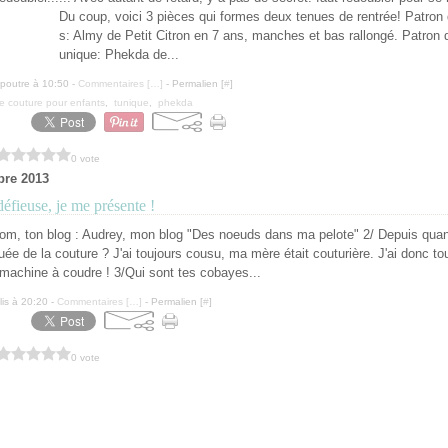
Du coup, voici 3 pièces qui formes deux tenues de rentrée! Patron
s: Almy de Petit Citron en 7 ans, manches et bas rallongé. Patron 
unique: Phekda de...
ipoutre à 10:50 -
Commentaires [
…
]
- Permalien [
#
]
de couture pour enfants
,
tunique
,
phekda
0 vote
bre 2013
éfieuse, je me présente !
nom, ton blog : Audrey, mon blog "Des noeuds dans ma pelote" 2/ Depuis quan
quée de la couture ? J'ai toujours cousu, ma mère était couturière. J'ai donc to
 machine à coudre ! 3/Qui sont tes cobayes...
lis à 20:20 -
Commentaires [
…
]
- Permalien [
#
]
0 vote