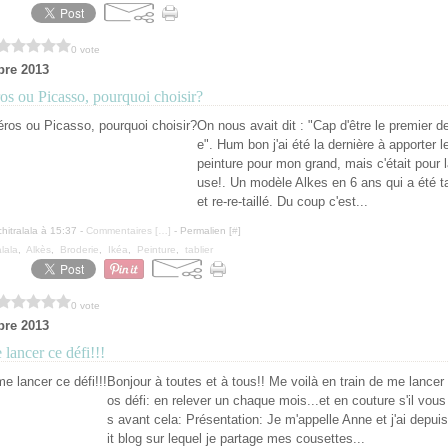
0 vote
bre 2013
s ou Picasso, pourquoi choisir?
On nous avait dit : "Cap d'être le premier d
e". Hum bon j'ai été la dernière à apporter le
peinture pour mon grand, mais c'était pour 
use!. Un modèle Alkes en 6 ans qui a été tail
et re-re-taillé. Du coup c'est...
hitralala à 15:37 -
Commentaires [
…
]
- Permalien [
#
]
alala
,
Alkès
,
Broderie
,
Ikéa
,
Peinture
,
tablier
0 vote
bre 2013
lancer ce défi!!!
Bonjour à toutes et à tous!! Me voilà en train de me lancer
os défi: en relever un chaque mois...et en couture s'il vous 
s avant cela: Présentation: Je m'appelle Anne et j'ai depui
it blog sur lequel je partage mes cousettes...