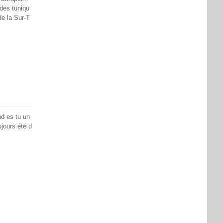
 des tuniqu
de la Sur-T
d es tu un
ujours été d