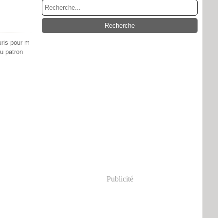
uris pour m
du patron
Publicité