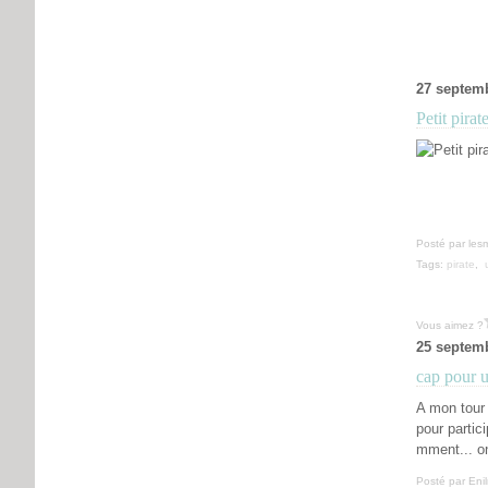
27 septem
Petit pirat
Posté par les
Tags:
pirate
,
Vous aimez ?
25 septem
cap pour 
A mon tour 
pour partic
mment... on 
Posté par Eni