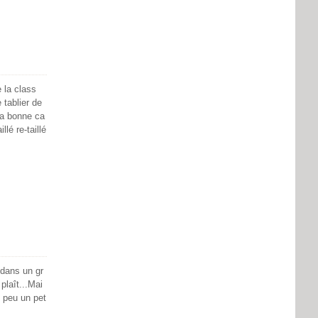
e la class
 tablier de
la bonne ca
lé re-taillé
 dans un gr
plaît...Mai
s peu un pet