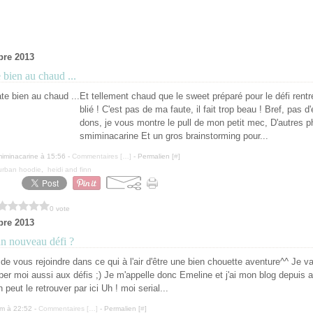
bre 2013
e bien au chaud ...
Et tellement chaud que le sweet préparé pour le défi rentr
blié ! C'est pas de ma faute, il fait trop beau ! Bref, pas d
dons, je vous montre le pull de mon petit mec, D'autres p
smiminacarine Et un gros brainstorming pour...
miminacarine à 15:56 -
Commentaires [
…
]
- Permalien [
#
]
urban hoodie
,
heidi and finn
0 vote
bre 2013
un nouveau défi ?
de vous rejoindre dans ce qui à l'air d'être une bien chouette aventure^^ Je vai
iper moi aussi aux défis ;) Je m'appelle donc Emeline et j'ai mon blog depuis 
peut le retrouver par ici Uh ! moi serial...
lm à 22:52 -
Commentaires [
…
]
- Permalien [
#
]