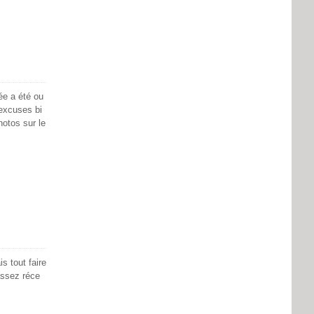
ée a été ou
'excuses bi
hotos sur le
s tout faire
assez réce