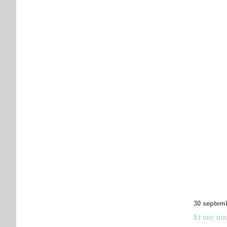
30 septem
Et une nou