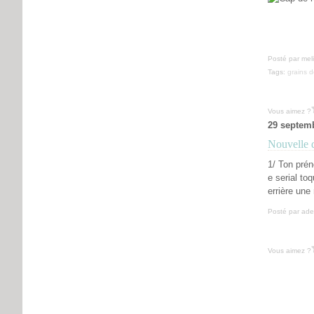
Posté par mel
Tags:
grains 
Vous aimez ?
29 septem
Nouvelle d
1/ Ton pré
e serial to
errière une
Posté par ade
Vous aimez ?