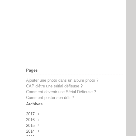
Pages
Ajouter une photo dans un album photo ?
CAP d'être une sérial défieuse ?
Comment devenir une Sérial Défieuse ?
Comment poster son défi ?
Archives
2017
2016
Février
(2)
2015
Novembre
(2)
2014
Octobre
Septembre
(1)
(8)