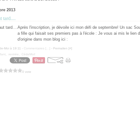
bre 2013
 tard....
Après l'inscription, je dévoile ici mon défi de septembre! Un sac So
a fille qui faisait ses premiers pas à l'école : Je vous ai mis le lien 
d'origine dans mon blog ici :
de-Moi à 19:11 -
Commentaires [
…
]
- Permalien [
#
]
fant
,
rentrée
,
CédeMoi!
0 vote