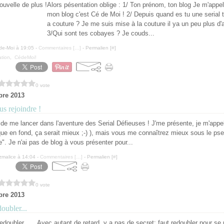
Alors pésentation oblige : 1/ Ton prénom, ton blog Je m'appel
mon blog c'est Cé de Moi ! 2/ Depuis quand es tu une serial 
a couture ? Je me suis mise à la couture il ya un peu plus d'
3/Qui sont tes cobayes ? Je couds...
de-Moi à 19:05 -
Commentaires [
…
]
- Permalien [
#
]
ation
,
CédeMoi!
0 vote
bre 2013
s rejoindre !
de me lancer dans l'aventure des Serial Défieuses ! J'me présente, je m'appel
que en fond, ça serait mieux ;-) ), mais vous me connaîtrez mieux sous le p
". Je n'ai pas de blog à vous présenter pour...
zmalice à 14:04 -
Commentaires [
…
]
- Permalien [
#
]
0 vote
bre 2013
oubler...
... Avec autant de retard, y a pas de secret: faut redoubler pour se r