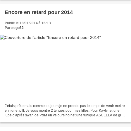
Encore en retard pour 2014
Publié le 18/01/2014 à 16:13
Par
sego32
J'étais prête mais comme toujours je ne prends pas le temps de venir mettre
en ligne, pfff. Je vous montre 2 tenues pour mes filles. Pour Kaylyne, une
jupe d'après swan de P&M en velours noir et une tunique ASCELLA de grain
de couture. Et pour Kimi, une...