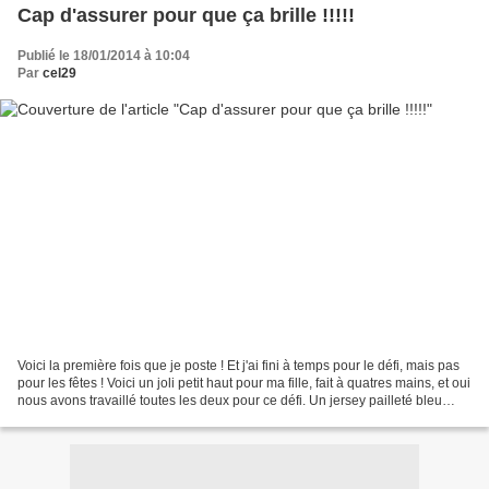
Cap d'assurer pour que ça brille !!!!!
Publié le 18/01/2014 à 10:04
Par
cel29
Voici la première fois que je poste ! Et j'ai fini à temps pour le défi, mais pas
pour les fêtes ! Voici un joli petit haut pour ma fille, fait à quatres mains, et oui
nous avons travaillé toutes les deux pour ce défi. Un jersey pailleté bleu
foncé sur...