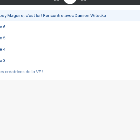
bey Maguire, c'est lui ! Rencontre avec Damien Witecka
e 6
e 5
e 4
e 3
s créatrices de la VF !
e 2
e 1
e Mektoub My Love arrive enfin ! Rencontre avec Shaïn Boumedine et Sal
i : après Toni en famille
elle réalise le bouleversant Dites lui que je l'aime
ais ! Rencontre autour de Vie privée de Rebecca Zlotowski