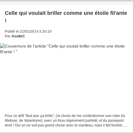
Celle qui voulait briller comme une étoile fil'ante
!
Publié le 21/01/2014 à 20:10
Par
AxelleC
Pour ce défi "faut que ça brille", j'ai choisi de me confectionner une robe (la
Matisse, de Valantoine), avec un tissu légèrement pailleté, et du passepoil
doré ! Oui on ne voit pas grand chose avec le manteau, mais il fait froiiiiid.....
Vous pouvez...