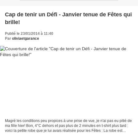
Cap de tenir un Défi - Janvier tenue de Fêtes qui
brille!
Publié le 23/01/2014 à 11:40
Par
oliviaetgarance
Magré les conditions peu propices à une prise de vue, je n'ai pas eu pitié de
ma fille hier! Bon, 4°C dehors et pas plus de 2 minutes en t-shirt plus tard :
voici la petite robe que je lui avais réalisée pour les Fêtes : La robe est
réalisée en velours...