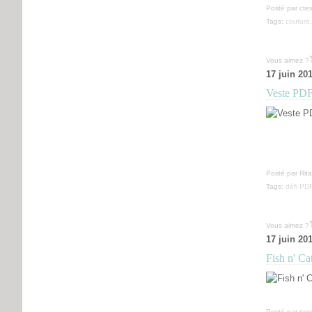
Posté par ctex
Tags:
couture
Vous aimez ?
17 juin 20
Veste PDF 
Posté par Rit
Tags:
défi PD
Vous aimez ?
17 juin 20
Fish n' Ca
Posté par sos