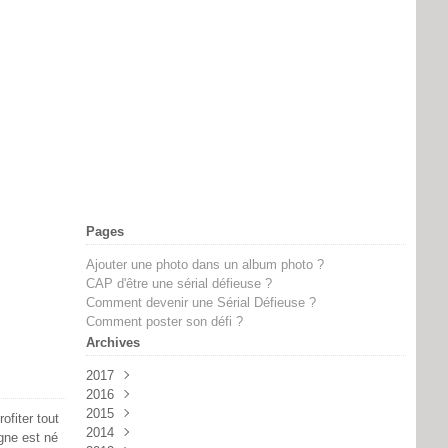
Pages
Ajouter une photo dans un album photo ?
CAP d'être une sérial défieuse ?
Comment devenir une Sérial Défieuse ?
Comment poster son défi ?
Archives
2017
2016
Février
(2)
2015
Novembre
(2)
ofiter tout
2014
Octobre
Septembre
(1)
(8)
igne est né