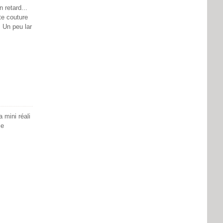
n retard...
te couture
. Un peu lar
 mini réali
ie