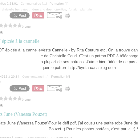
tiles à 23:01 -
Commentaires [
…
]
- Permalien [
#
]
,
christelle beneytout
,
deer and doe
,
ctextiles
,
funaig
,
plantain
0 vote
15
épicée à la cannelle
Veste Cannelle - by Rita Couture etc. On la trouve dan
e de Christelle Coud. C'est un patron PDF à télécharg
a plupart de ses patrons. J'aime bien l'idée de ne pas 
lquer le patron. http://byrita.canalblog.com
a4512 à 20:34 -
Commentaires [
…
]
- Permalien [
#
]
F
0 vote
15
ts June (Vanessa Pouzet)
Pour le défi pdf, j'ai cousu une petite robe June 
Pouzet :) Pour les photos portées, c'est par ici :)
oabricot à 18:54 -
Commentaires [
…
]
- Permalien [
#
]