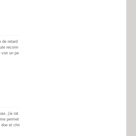
 de retard
oute reconn
 voir un pe
s, j'ai rat
e me permet
 doe et chri