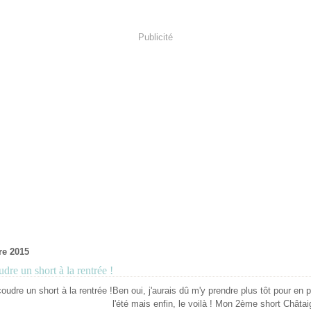
Publicité
re 2015
dre un short à la rentrée !
Ben oui, j'aurais dû m'y prendre plus tôt pour en pr
l'été mais enfin, le voilà ! Mon 2ème short Châta