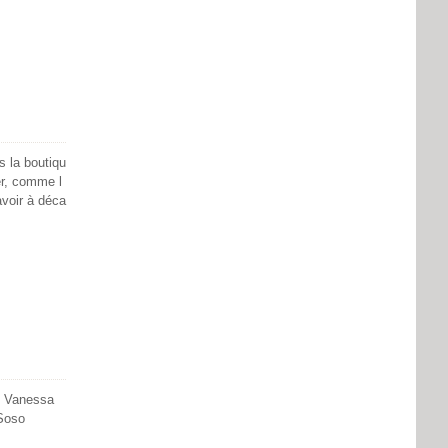
s la boutiqu
er, comme l
avoir à déca
de Vanessa
 Soso