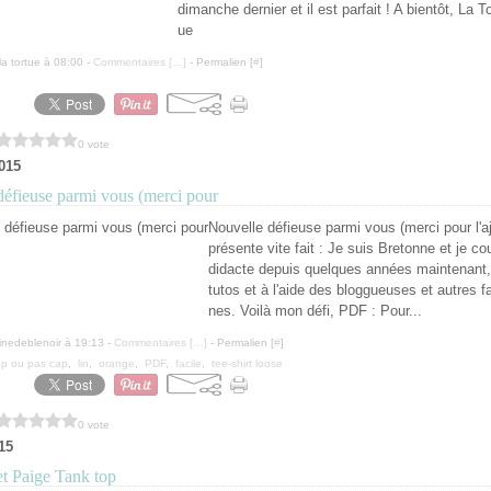
dimanche dernier et il est parfait ! A bientôt, La T
ue
la tortue à 08:00 -
Commentaires [
…
]
- Permalien [
#
]
0 vote
2015
défieuse parmi vous (merci pour
Nouvelle défieuse parmi vous (merci pour l'aj
présente vite fait : Je suis Bretonne et je c
didacte depuis quelques années maintenant,
tutos et à l'aide des bloggueuses et autres 
nes. Voilà mon défi, PDF : Pour...
inedeblenoir à 19:13 -
Commentaires [
…
]
- Permalien [
#
]
p ou pas cap
,
lin
,
orange
,
PDF
,
facile
,
tee-shirt loose
0 vote
015
et Paige Tank top