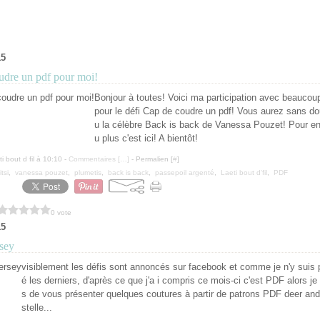
15
udre un pdf pour moi!
Bonjour à toutes! Voici ma participation avec beaucoup
pour le défi Cap de coudre un pdf! Vous aurez sans d
u la célèbre Back is back de Vanessa Pouzet! Pour en
u plus c'est ici! A bientôt!
i bout d fil à 10:10 -
Commentaires [
…
]
- Permalien [
#
]
itsi
,
vanessa pouzet
,
plumetis
,
back is back
,
passepoil argenté
,
Laeti bout d'fil
,
PDF
0 vote
15
rsey
visiblement les défis sont annoncés sur facebook et comme je n'y suis pa
é les derniers, d'après ce que j'a i compris ce mois-ci c'est PDF alors j
s de vous présenter quelques coutures à partir de patrons PDF deer and
stelle...