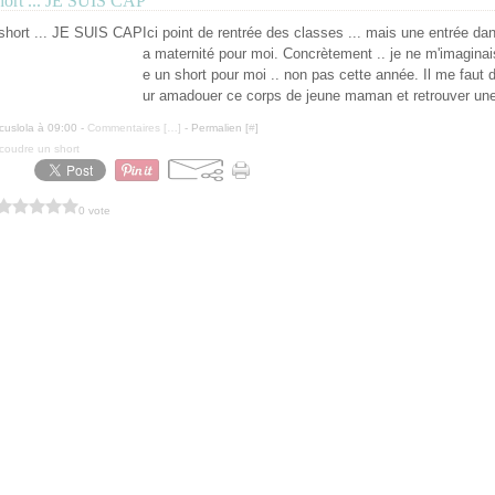
hort ... JE SUIS CAP
Ici point de rentrée des classes ... mais une entrée dans
a maternité pour moi. Concrètement .. je ne m'imagina
e un short pour moi .. non pas cette année. Il me faut
ur amadouer ce corps de jeune maman et retrouver une
cuslola à 09:00 -
Commentaires [
…
]
- Permalien [
#
]
coudre un short
0 vote