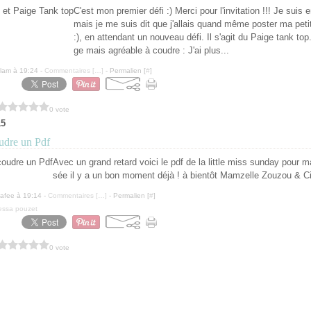
C'est mon premier défi :) Merci pour l'invitation !!! Je suis e
mais je me suis dit que j'allais quand même poster ma peti
:), en attendant un nouveau défi. Il s'agit du Paige tank top
ge mais agréable à coudre : J'ai plus...
lam à 19:24 -
Commentaires [
…
]
- Permalien [
#
]
0 vote
15
udre un Pdf
Avec un grand retard voici le pdf de la little miss sunday pour ma
sée il y a un bon moment déjà ! à bientôt Mamzelle Zouzou & C
lafee à 19:14 -
Commentaires [
…
]
- Permalien [
#
]
essa pouzet
0 vote