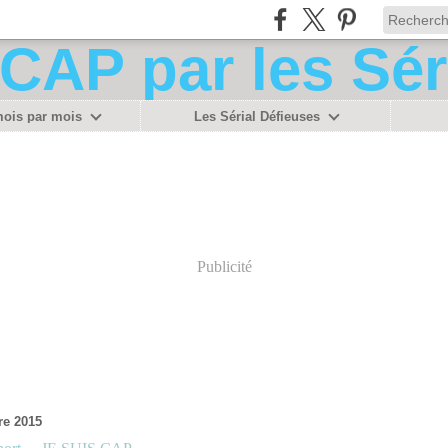
mois par mois
Les Sérial Défieuses
Publicité
re 2015