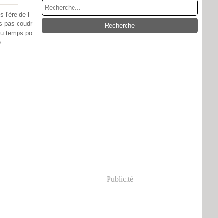
 l'ère de l
is pas coudr
 du temps po
...
Publicité