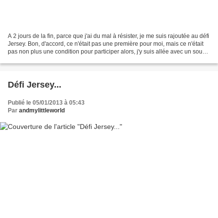
A 2 jours de la fin, parce que j'ai du mal à résister, je me suis rajoutée au défi
Jersey. Bon, d'accord, ce n'était pas une première pour moi, mais ce n'était
pas non plus une condition pour participer alors, j'y suis allée avec un sous-
pull . et 2...
Défi Jersey...
Publié le 05/01/2013 à 05:43
Par
andmylittleworld