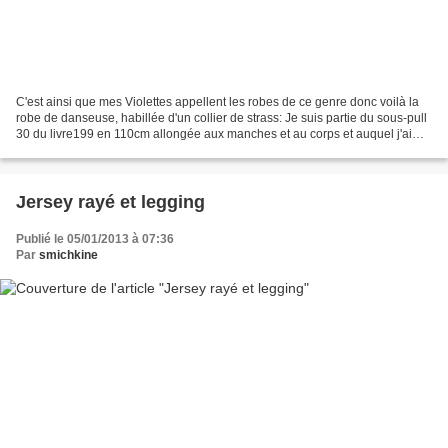
C'est ainsi que mes Violettes appellent les robes de ce genre donc voilà la
robe de danseuse, habillée d'un collier de strass: Je suis partie du sous-pull
30 du livre199 en 110cm allongée aux manches et au corps et auquel j'ai
ajouté une bande de coton...
Jersey rayé et legging
Publié le 05/01/2013 à 07:36
Par
smichkine