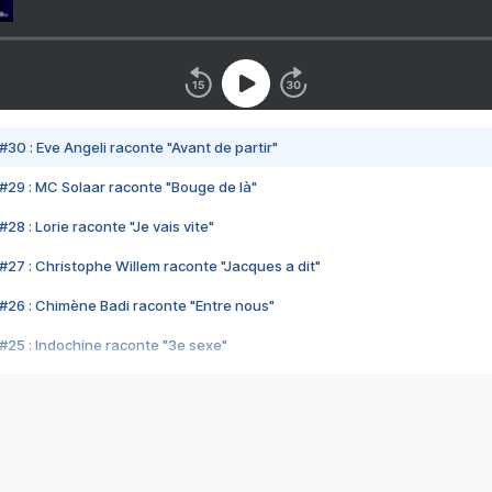
#30 : Eve Angeli raconte "Avant de partir"
#29 : MC Solaar raconte "Bouge de là"
28 : Lorie raconte "Je vais vite"
#27 : Christophe Willem raconte "Jacques a dit"
#26 : Chimène Badi raconte "Entre nous"
#25 : Indochine raconte "3e sexe"
#24 : Zaho raconte "C'est chelou"
#23 : Patrick Bruel raconte "Au café des délices"
#22 : Kyo raconte "Le chemin"