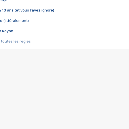
 a 13 ans (et vous l'avez ignoré)
e (littéralement)
im Rayan
 toutes les règles
s les jeux vidéo
us choquant de Rockstar ? - Le scandale BULLY
e plus moche de Steam
du RÊVE tourne au CAUCHEMAR
pendant 8 heures
it… à tort
umiliés par un jeu vidéo
ire - Final Fantasy 8