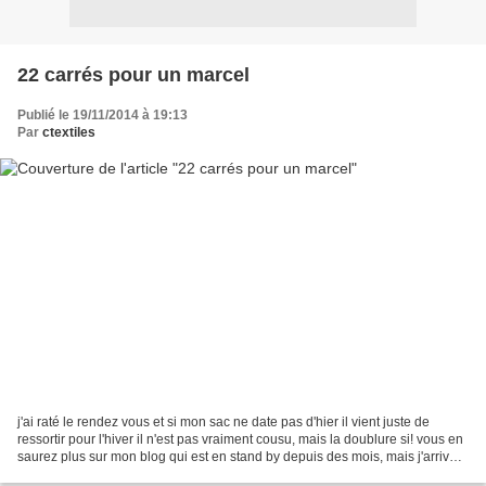
22 carrés pour un marcel
Publié le 19/11/2014 à 19:13
Par
ctextiles
j'ai raté le rendez vous et si mon sac ne date pas d'hier il vient juste de
ressortir pour l'hiver il n'est pas vraiment cousu, mais la doublure si! vous en
saurez plus sur mon blog qui est en stand by depuis des mois, mais j'arrive,
j'arrive ! j'ai plein...