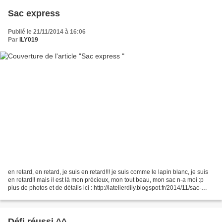
Sac express
Publié le 21/11/2014 à 16:06
Par
ILY019
en retard, en retard, je suis en retard!!! je suis comme le lapin blanc, je suis
en retard!! mais il est là mon précieux, mon tout beau, mon sac n-a moi :p
plus de photos et de détails ici : http://latelierdily.blogspot.fr/2014/11/sac-
express-defi-de...
Défi réussi ^^