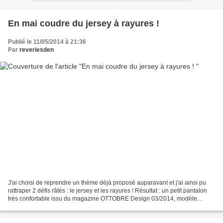
En mai coudre du jersey à rayures !
Publié le 11/05/2014 à 21:36
Par
reveriesden
J'ai choisi de reprendre un thème déjà proposé auparavant et j'ai ainsi pu
rattraper 2 défis râtés : le jersey et les rayures ! Résultat : un petit pantalon
très confortable issu du magazine OTTOBRE Design 03/2014, modèle
BABOON.... Plus de détails sur...