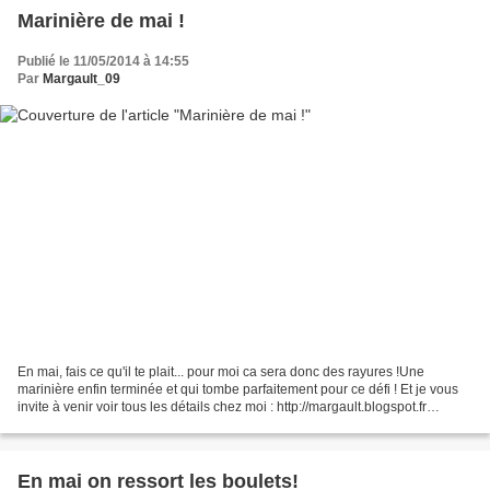
Marinière de mai !
Publié le 11/05/2014 à 14:55
Par
Margault_09
En mai, fais ce qu'il te plait... pour moi ca sera donc des rayures !Une
marinière enfin terminée et qui tombe parfaitement pour ce défi ! Et je vous
invite à venir voir tous les détails chez moi : http://margault.blogspot.fr
Margault
En mai on ressort les boulets!