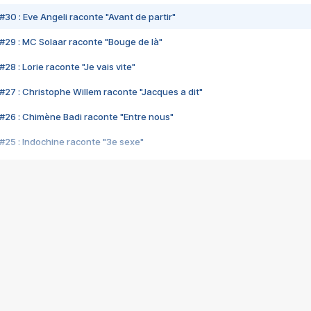
#30 : Eve Angeli raconte "Avant de partir"
#29 : MC Solaar raconte "Bouge de là"
28 : Lorie raconte "Je vais vite"
#27 : Christophe Willem raconte "Jacques a dit"
#26 : Chimène Badi raconte "Entre nous"
#25 : Indochine raconte "3e sexe"
#24 : Zaho raconte "C'est chelou"
#23 : Patrick Bruel raconte "Au café des délices"
#22 : Kyo raconte "Le chemin"
#21 : Nolwenn Leroy raconte "Cassé"
#20 : Patrick Hernandez raconte "Born to be alive"
#19 : Lorie raconte "Près de moi"