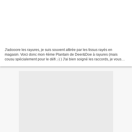
J'adooore les rayures, je suis souvent attirée par les tissus rayés en
magasin. Voici donc mon 4ème Plantain de Deer&Doe à rayures (mais
cousu spécialement pour le défi ;-) ) J'ai bien soigné les raccords, je vous
laisse voir ça sur mon blog. A bientôt,...