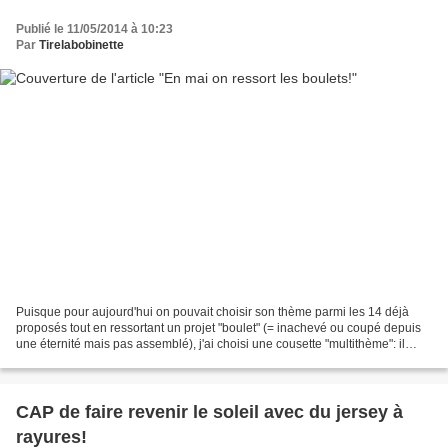
Publié le 11/05/2014 à 10:23
Par
Tirelabobinette
Puisque pour aujourd'hui on pouvait choisir son thème parmi les 14 déjà
proposés tout en ressortant un projet "boulet" (= inachevé ou coupé depuis
une éternité mais pas assemblé), j'ai choisi une cousette "multithème": il
s'agit d'un pantalon à fines...
CAP de faire revenir le soleil avec du jersey à
rayures!