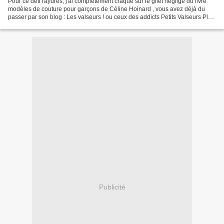
Pour ce défi rayures, j'ai complètement craqué sur le gilet négligé du livre
modèles de couture pour garçons de Céline Hoinard , vous avez déjà du
passer par son blog : Les valseurs ! ou ceux des addicts Petits Valseurs Plus
de photos sur mon blog :
Publicité