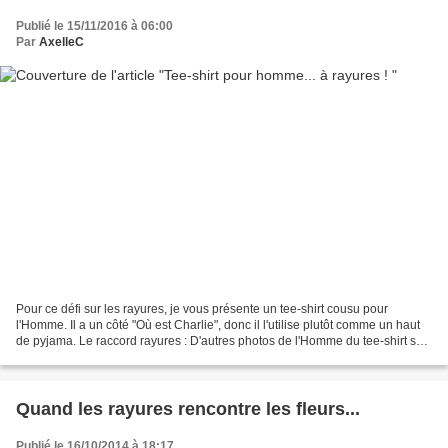
Publié le 15/11/2016 à 06:00
Par
AxelleC
Pour ce défi sur les rayures, je vous présente un tee-shirt cousu pour
l'Homme. Il a un côté "Où est Charlie", donc il l'utilise plutôt comme un haut
de pyjama. Le raccord rayures : D'autres photos de l'Homme du tee-shirt sur
mon blog !
Quand les rayures rencontre les fleurs...
Publié le 16/10/2014 à 18:17