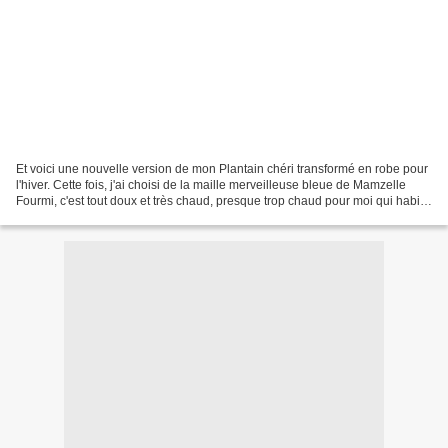
Et voici une nouvelle version de mon Plantain chéri transformé en robe pour
l'hiver. Cette fois, j'ai choisi de la maille merveilleuse bleue de Mamzelle
Fourmi, c'est tout doux et très chaud, presque trop chaud pour moi qui habite
dans le sud ! m'enfin,...