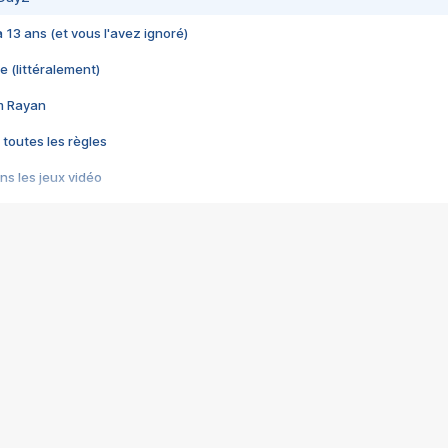
 a 13 ans (et vous l'avez ignoré)
e (littéralement)
im Rayan
 toutes les règles
s les jeux vidéo
us choquant de Rockstar ? - Le scandale BULLY
e plus moche de Steam
du RÊVE tourne au CAUCHEMAR
pendant 8 heures
it… à tort
umiliés par un jeu vidéo
ire - Final Fantasy 8